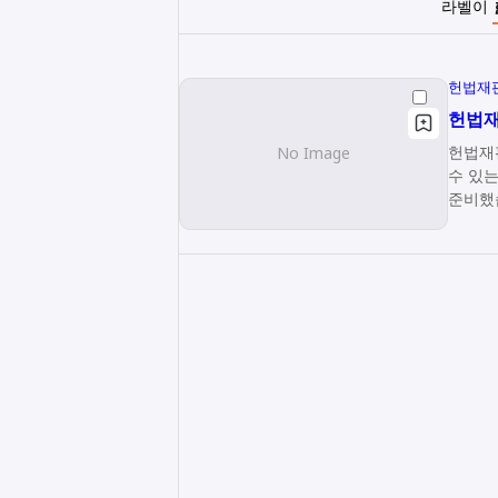
라벨이
헌법재
헌법
헌법재판소
수 있