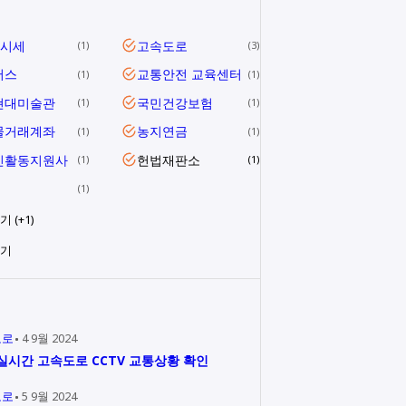
금시세
고속도로
1
3
버스
교통안전 교육센터
1
1
현대미술관
국민건강보험
1
1
물거래계좌
농지연금
1
1
인활동지원사
헌법재판소
1
1
1
 (+1)
보기
도로
4 9월 2024
실시간 고속도로 CCTV 교통상황 확인
도로
5 9월 2024